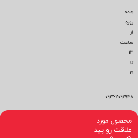
همه
روزه
از
ساعت
13
تا
21
09362092948
محصول مورد
علاقت رو پیدا