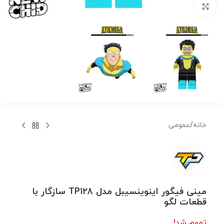
بزرگنمایی تصویر
خانه
/
عمومی
مینی فیگور اینوینسیبل مدل TP128 سازگار با
قطعات لگو
تموم شد!