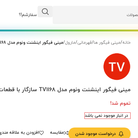
وضعیت سفارشم!؟
خانه
/
مینی فیگور ها
/
قهرمانی
/
مارول
/
مینی فیگور اینشنت ونوم مدل TV1168 سازگار با قطعات لگو
مینی فیگور اینشنت ونوم مدل TV1168 سازگار با قطعات لگو
تموم شد!
در انبار موجود نمی باشد
مقایسه
افزودن به علاقه مندی
درخواست موجود شدن