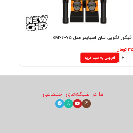
یگور لگویی سان اسپایدر مدل KM66075
مینی فیگو
۳۵
تومان
۲۵۰,۰۰۰
ت
افزودن به سبد خرید
ما در شبکه‌های اجتماعی