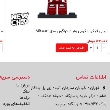
مینی فیگور لگویی وایت دراگون مدل MB0013
می
۵۹۹,۰۰۰
تومان
۰۰
افزودن به سبد خرید
اطلاعات تماس
دسترسی سریع
درباره ما
تهران - خیابان سازمان آب - زیر پل یادگار
بلاگ
امام - مرکز خرید پاسارگاد - طبقه همکف -
برند‌ها
تخفیف‌های ویژه
پلاک ۳۰/۵۳۲- فروشگاه نیوچید