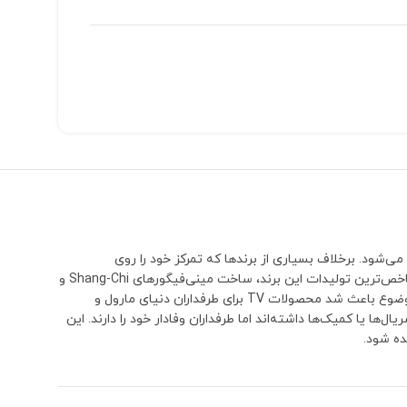
می‌شود. برخلاف بسیاری از برندها که تمرکز خود را روی
شخصیت‌های بسیار محبوب و پرفروش می‌گذارند، TV بارها سراغ کاراکترهایی رفته که معمولاً توسط سایر تولیدکنندگان نادیده گرفته می‌شوند.یکی از شاخص‌ترین تولیدات این برند، ساخت مینی‌فیگورهای Shang-Chi و
پدرش Xu Wenwu (The Mandarin) بود؛ شخصیت‌هایی که تا مدت‌ها هیچ برند دیگری نسخه اختصاصی و قابل توجهی از آن‌ها تولید نکرده بود. همین موضوع باعث شد محصولات TV برای طرفداران دنیای مارول و
 حضور کوتاه‌تری در فیلم‌ها، سریال‌ها یا کمیک‌ها داشته‌اند اما طرفداران وفادار خود را دارند. این
ده شود.