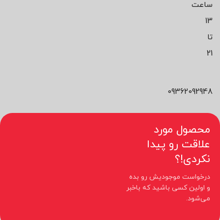
ساعت
13
تا
21
09362092948
محصول مورد
علاقت رو پیدا
نکردی!؟
درخواست موجودیش رو بده
و اولین کسی باشید که باخبر
می‌شود.