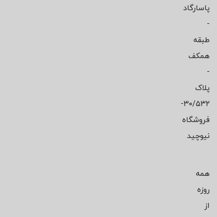
پاسارگاد
-
طبقه
همکف
-
پلاک
۳۰/۵۳۲-
فروشگاه
نیوچید
همه
روزه
از