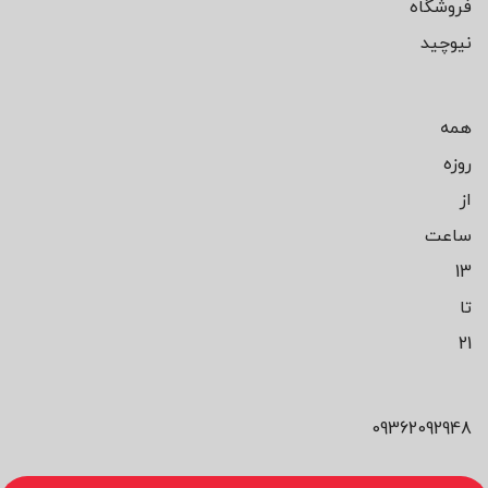
فروشگاه
نیوچید
همه
روزه
از
ساعت
13
تا
21
09362092948