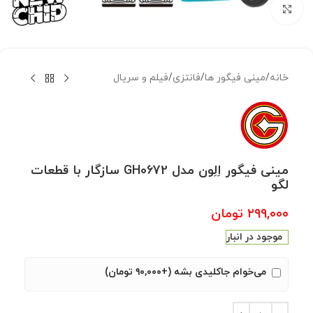
بزرگنمایی تصویر
خانه
/
مینی فیگور ها
/
فانتزی
/
فیلم و سریال
مینی فیگور اِلِون مدل GH0672 سازگار با قطعات
لگو
۲۹۹,۰۰۰
تومان
موجود در انبار
می‌خوام جاکلیدی بشه (+۹۰,۰۰۰ تومان)