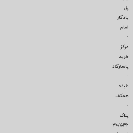
پل
یادگار
امام
-
مرکز
خرید
پاسارگاد
-
طبقه
همکف
-
پلاک
۳۰/۵۳۲-