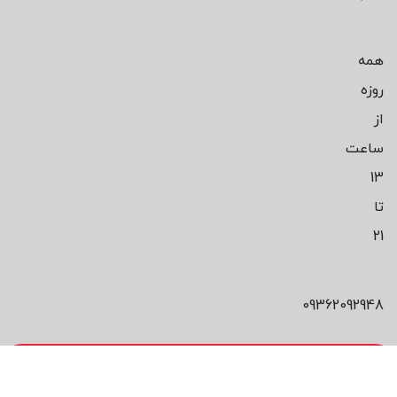
همه
روزه
از
ساعت
13
تا
21
09362092948
محصول مورد