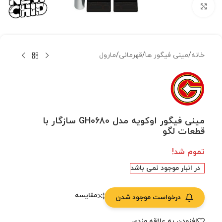
بزرگنمایی تصویر
خانه
/
مینی فیگور ها
/
قهرمانی
/
مارول
مینی فیگور اوکویه مدل GH0680 سازگار با
قطعات لگو
تموم شد!
در انبار موجود نمی باشد
مقایسه
درخواست موجود شدن
افزودن به علاقه مندی