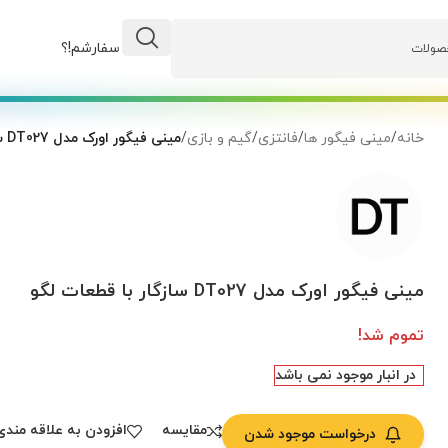
وضعیت سفارشم!؟
خانه
/
مینی فیگور ها
/
فانتزی
/
گیم و بازی
/
مینی فیگور اورک مدل DT027 سازگار با قطعات لگو
مینی فیگور اورک مدل DT027 سازگار با قطعات لگو
تموم شد!
در انبار موجود نمی باشد
مقایسه
افزودن به علاقه مندی
درخواست موجود شدن