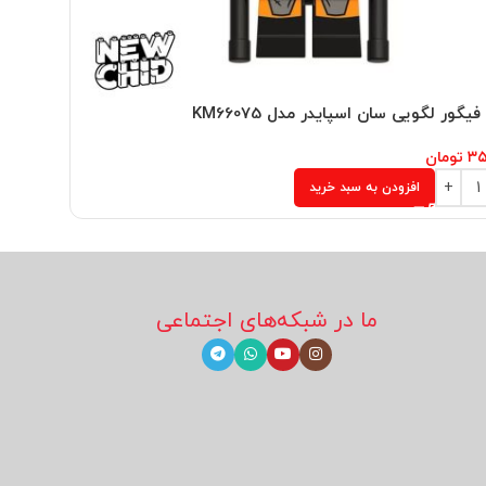
یگور لگویی سان اسپایدر مدل KM66075
مینی فیگو
۳۵
تومان
۲۵۰,۰۰۰
ت
افزودن به سبد خرید
ما در شبکه‌های اجتماعی