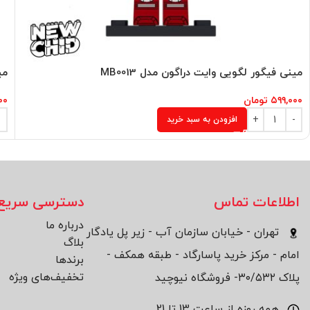
مینی فیگور لگویی وایت دراگون مدل MB0013
می
۵۹۹,۰۰۰
تومان
۰۰
افزودن به سبد خرید
اطلاعات تماس
دسترسی سریع
درباره ما
تهران - خیابان سازمان آب - زیر پل یادگار
بلاگ
امام - مرکز خرید پاسارگاد - طبقه همکف -
برند‌ها
تخفیف‌های ویژه
پلاک ۳۰/۵۳۲- فروشگاه نیوچید
همه روزه از ساعت 13 تا 21