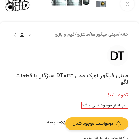
بزرگنمایی تصویر
خانه
/
مینی فیگور ها
/
فانتزی
/
گیم و بازی
مینی فیگور اورک مدل DT023 سازگار با قطعات
لگو
تموم شد!
در انبار موجود نمی باشد
مقایسه
درخواست موجود شدن
افزودن به علاقه مندی