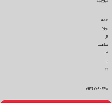
نیوچید
همه
روزه
از
ساعت
13
تا
21
09362092948
محصول مورد