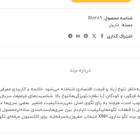
شناسه محصول:
Xh1289
دسته:
مارول
اشتراک گذاری:
درباره برند
است که به‌خاطر تنوع زیاد و قیمت اقتصادی شناخته می‌شود. خلاصه و کاربردی:
دف: کلکسیونرها، علاقه‌مندان به فیگور، و کودکان (با نظارت)ویژگی‌هاتنوع بالا: شخصیت‌های فیل
ها خوب است، هرچند به پای لگوی اصلی نمی‌رسدکیفیت متغیر: بعضی سری‌ها عا
ا قطعات لگومعایبکیفیت ناپایدار بین سری‌هابسته‌بندی ساده‌ترمحصول اور
باشه، اما برای تنوع شخصیت‌ها عالیه.