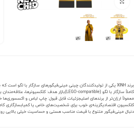
بزرگنمایی تصویر
برند XINH یکی از تولیدکنندگان چینی مینی‌فیگورهای سازگار با لگو 
کاملاً سازگار با لگو (LEGO-compatible)بازار ه
معمولاً ارزان‌تر از برندهای اصلیجزئیات قابل قبول: چاپ لباس و اکسسوری‌
کلکسیون اقتصادیگزینه‌ی خوب برای شخصیت‌های خاص یا کمیابسازگاری کامل ب
دنبال مینی‌فیگور متنوع با قیمت مناسب هستی و حساسیت خیلی بالایی روی برند لگو نداری، XINH انتخاب مقرون‌به‌صرفه‌ایه. برای کلکسیون حرفه‌ای لگو شاید اولویت دوم 