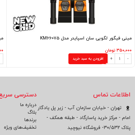
مینی فیگور لگویی سان اسپایدر مدل KM66075
می
۳۵۰,۰۰۰
تومان
۰۰
افزودن به سبد خرید
اطلاعات تماس
دسترسی سریع
درباره ما
تهران - خیابان سازمان آب - زیر پل یادگار
بلاگ
امام - مرکز خرید پاسارگاد - طبقه همکف -
برند‌ها
تخفیف‌های ویژه
پلاک ۳۰/۵۳۲- فروشگاه نیوچید