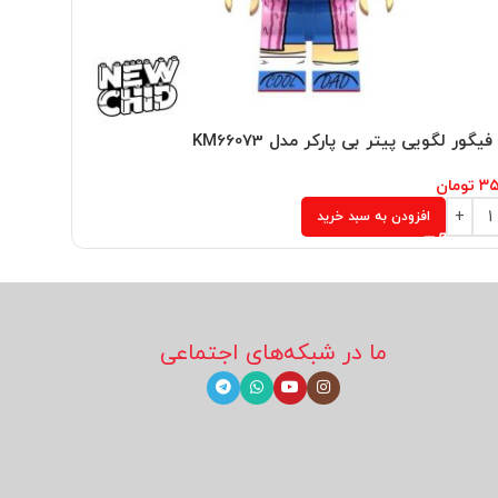
یگور لگویی پیتر بی پارکر مدل KM66073
مینی فیگو
۳۵
تومان
۲۵۰,۰۰۰
ت
افزودن به سبد خرید
ما در شبکه‌های اجتماعی