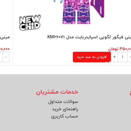
نی فیگور لگویی اسپایدربایت مدل KM66071
مینی ف
۳۵۰,۰
تومان
۰,۰۰۰
افزودن به سبد خرید
خدمات مشتریان
سوالات متداول
راهنمای خرید
حساب کاربری