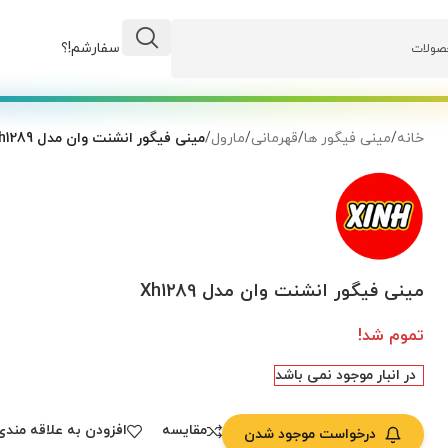
وضعیت سفارشم!؟
خانه
/
مینی فیگور ها
/
قهرمانی
/
مارول
/
مینی فیگور انشنت وان مدل Xh1289
مینی فیگور انشنت وان مدل Xh1289
تموم شد!
در انبار موجود نمی باشد
مقایسه
افزودن به علاقه مندی
درخواست موجود شدن