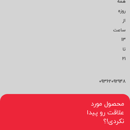
همه
روزه
از
ساعت
13
تا
21
09362092948
محصول مورد
علاقت رو پیدا
نکردی!؟