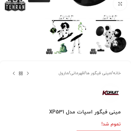
بزرگنمایی تصویر
خانه
/
مینی فیگور ها
/
قهرمانی
/
مارول
مینی فیگور اسپات مدل XP531
تموم شد!