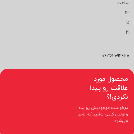
ساعت
13
تا
21
09362092948
محصول مورد
علاقت رو پیدا
نکردی!؟
درخواست موجودیش رو بده
و اولین کسی باشید که باخبر
می‌شود.