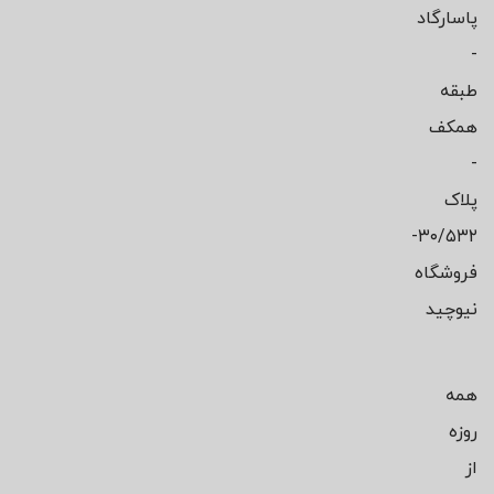
پاسارگاد
-
طبقه
همکف
-
پلاک
۳۰/۵۳۲-
فروشگاه
نیوچید
همه
روزه
از