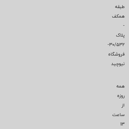
طبقه
همکف
-
پلاک
۳۰/۵۳۲-
فروشگاه
نیوچید
همه
روزه
از
ساعت
13