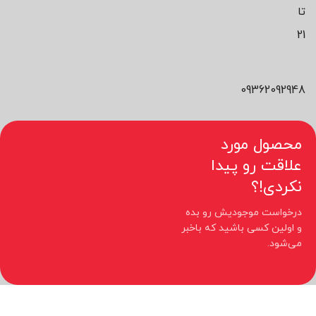
تا
21
09362092948
محصول مورد
علاقت رو پیدا
نکردی!؟
درخواست موجودیش رو بده
و اولین کسی باشید که باخبر
می‌شود.
کلیه حقوق مادی و معنوی این سایت متعلق به فروشگاه نیوچید می باشد.