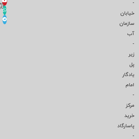
-
حس
کار
خیابان
سازمان
آب
-
زیر
پل
یادگار
امام
-
مرکز
خرید
پاسارگاد
-