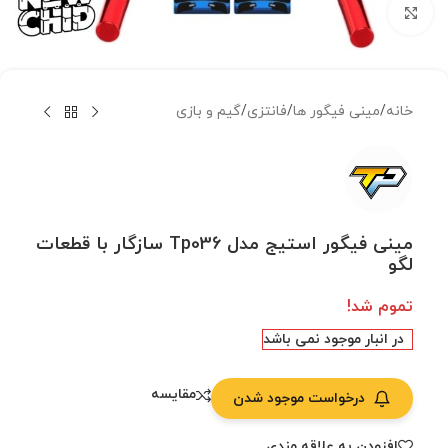
بزرگنمایی تصویر
خانه
/
مینی فیگور ها
/
فانتزی
/
گیم و بازی
مینی فیگور استیج مدل Tp036 سازگار با قطعات
لگو
تموم شد!
در انبار موجود نمی باشد
مقایسه
درخواست موجود شدن
افزودن به علاقه مندی