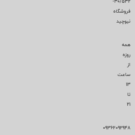
۳۰/۵۳۲-
فروشگاه
نیوچید
همه
روزه
از
ساعت
13
تا
21
09362092948