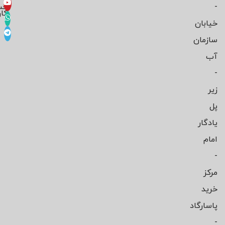
-
حس
کار
خیابان
سازمان
آب
-
زیر
پل
یادگار
امام
-
مرکز
خرید
پاسارگاد
-