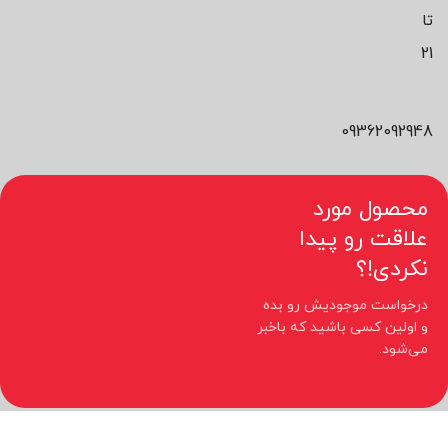
تا
21
09362092948
محصول مورد
علاقت رو پیدا
نکردی!؟
درخواست موجودیش رو بده
و اولین کسی باشید که باخبر
می‌شود.
کلیه حقوق مادی و معنوی این سایت متعلق به فروشگاه نیوچید می باشد.