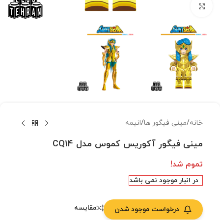
بزرگنمایی تصویر
خانه
/
مینی فیگور ها
/
انیمه
مینی فیگور آکوریس کموس مدل CQ14
تموم شد!
در انبار موجود نمی باشد
مقایسه
درخواست موجود شدن