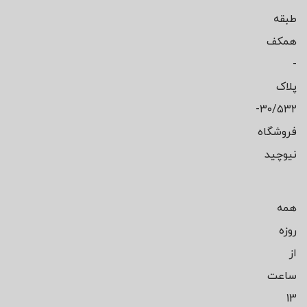
طبقه
همکف
-
پلاک
۳۰/۵۳۲-
فروشگاه
نیوچید
همه
روزه
از
ساعت
13