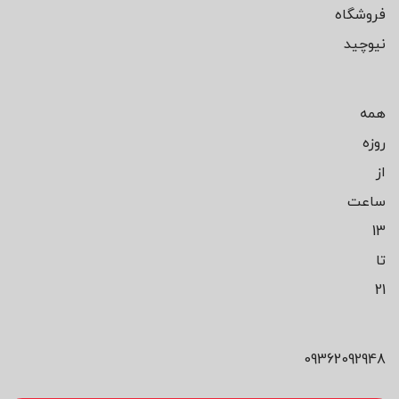
فروشگاه
نیوچید
همه
روزه
از
ساعت
13
تا
21
09362092948