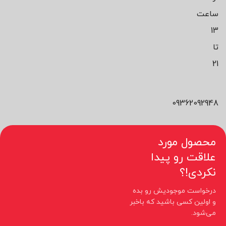
ساعت
13
تا
21
09362092948
محصول مورد
علاقت رو پیدا
نکردی!؟
درخواست موجودیش رو بده
و اولین کسی باشید که باخبر
می‌شود.