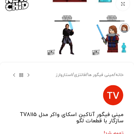
بزرگنمایی تصویر
خانه
/
مینی فیگور ها
/
فانتزی
/
استاروارز
مینی فیگور آناکین اسکای واکر مدل TV8115
سازگار با قطعات لگو
تموم شد!