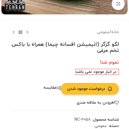
بزرگنمایی تصویر
خانه
/
عمومی
لگو گرَگر (انیمیشن افسانه چیما) همراه با باکس
تخم مرغی
تموم شد!
در انبار موجود نمی باشد
مقایسه
درخواست موجود شدن
افزودن به علاقه مندی
شناسه محصول:
NC-2058
دسته:
عمومی