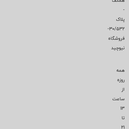
همکف
-
پلاک
۳۰/۵۳۲-
فروشگاه
نیوچید
همه
روزه
از
ساعت
13
تا
21