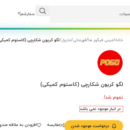
وضعیت سفارشم!؟
خانه
/
مینی فیگور ها
/
قهرمانی
/
مارول
/
لگو کریون شکارچی (کاستوم کمیکی
لگو کریون شکارچی (کاستوم کمیکی)
تموم شد!
در انبار موجود نمی باشد
مقایسه
افزودن به علاقه مندی
درخواست موجود شدن