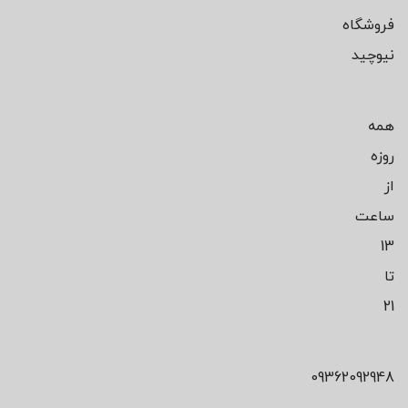
فروشگاه
نیوچید
همه
روزه
از
ساعت
13
تا
21
09362092948