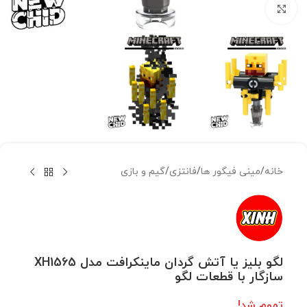
بزرگنمایی تصویر
خانه
/
مینی فیگور ها
/
فانتزی
/
گیم و بازی
لگو بلیز یا آتش گردان ماینکرافت مدل XH1565
سازگار با قطعات لگو
تموم شد!