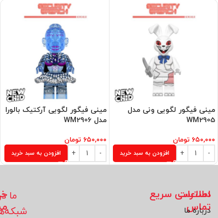
مینی فیگور لگویی ونی مدل
مینی فیگور لگویی آرکتیک بالورا
WM2905
مدل WM2906
۶۵۰,۰۰۰
تومان
۶۵۰,۰۰۰
تومان
افزودن به سبد خرید
افزودن به سبد خرید
اطلاعات
دسترسی سریع
خد
ما در
تماس
مش
شبکه‌ه
درباره ما