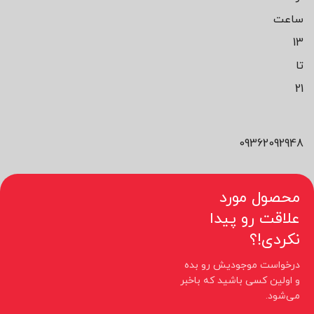
ساعت
13
تا
21
09362092948
محصول مورد
علاقت رو پیدا
نکردی!؟
درخواست موجودیش رو بده
و اولین کسی باشید که باخبر
می‌شود.