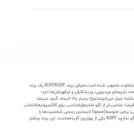
برند KOPF یکی از برندهای شناخته‌شده در زمینه مینی‌فیگورهای سازگار با لگو (LEGO-compatible) است که بیشتر به‌خاطر طراحی شخصیت‌های خاص و متفاوت محبوب شده است.معرفی برند KOPFKOPF یک برند
انیمه، بازی‌های ویدیویی، ورزشکاران و ابرقهرمان‌ها دارد؛
ه سوار می‌شوندتنوع بسیار بالا: انیمه، گیم، سینما،
مت مناسب‌تر از لگو اصلیمزایامناسب برای کلکسیونرهاانتخاب
لی، برخی متوسط)معمولاً لایسنس رسمی شخصیت‌ها را
نداردبسته‌بندی ساده و غیرکلکسیونیجمع‌بندیاگر دنبال مینی‌فیگورهای خاص، متفاوت و غیرتکراری با قیمت منطقی هستی و الزامی به رسمی بودن برند لگو نداری، KOPF یکی از بهترین گزینه‌هاست. این برند بیشتر