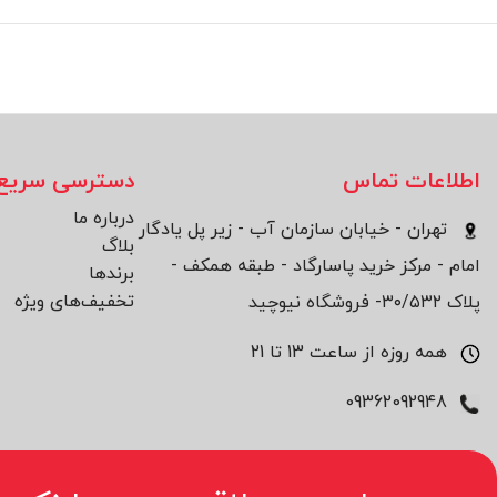
اطلاعات تماس
دسترسی سریع
درباره ما
تهران - خیابان سازمان آب - زیر پل یادگار
بلاگ
امام - مرکز خرید پاسارگاد - طبقه همکف -
برند‌ها
تخفیف‌های ویژه
پلاک ۳۰/۵۳۲- فروشگاه نیوچید
همه روزه از ساعت 13 تا 21
09362092948