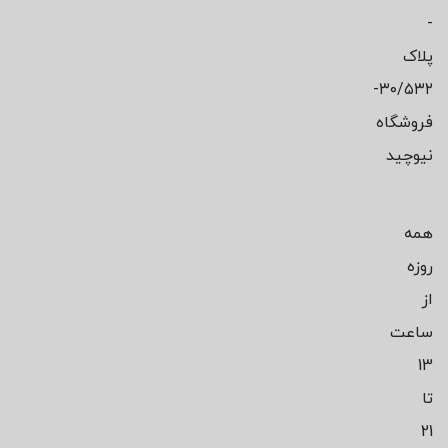
-
پلاک
۳۰/۵۳۲-
فروشگاه
نیوچید
همه
روزه
از
ساعت
13
تا
21