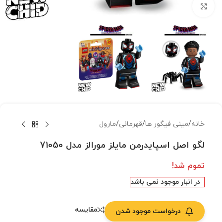
بزرگنمایی تصویر
خانه
/
مینی فیگور ها
/
قهرمانی
/
مارول
لگو اصل اسپایدرمن مایلز مورالز مدل 71050
تموم شد!
در انبار موجود نمی باشد
مقایسه
درخواست موجود شدن