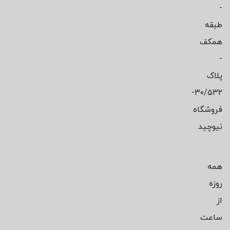
-
طبقه
همکف
-
پلاک
۳۰/۵۳۲-
فروشگاه
نیوچید
همه
روزه
از
ساعت