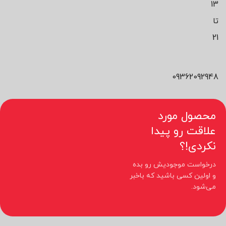
13
تا
21
09362092948
محصول مورد
علاقت رو پیدا
نکردی!؟
درخواست موجودیش رو بده
و اولین کسی باشید که باخبر
می‌شود.