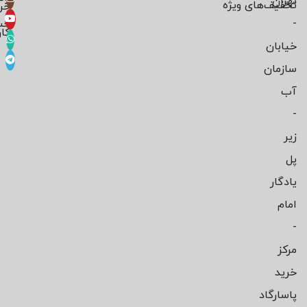
تهران
تخفیف‌های ویژه
خر
-
حس
کار
خیابان
سازمان
آب
-
زیر
پل
یادگار
امام
-
مرکز
خرید
پاسارگاد