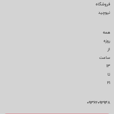
فروشگاه
نیوچید
همه
روزه
از
ساعت
13
تا
21
09362092948