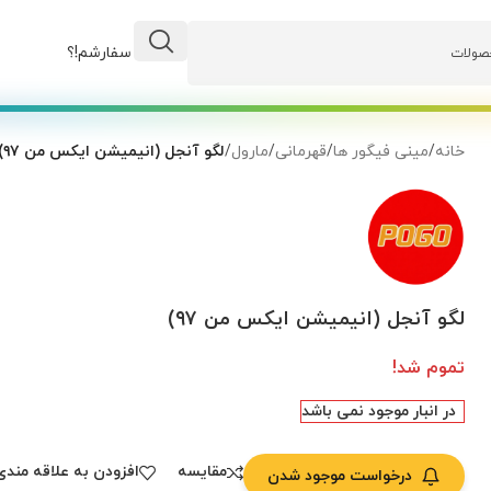
وضعیت سفارشم!؟
خانه
/
مینی فیگور ها
/
قهرمانی
/
مارول
/
لگو آنجل (انیمیشن ایکس من ۹۷)
لگو آنجل (انیمیشن ایکس من ۹۷)
تموم شد!
در انبار موجود نمی باشد
مقایسه
افزودن به علاقه مندی
درخواست موجود شدن