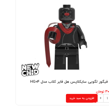
فیگور لگویی سایکلاپس هل فایر کلاب مدل HG04
مینی فیگو
۳۰
تومان
۳۰۴,۰۰۰
ت
افزودن به سبد خرید