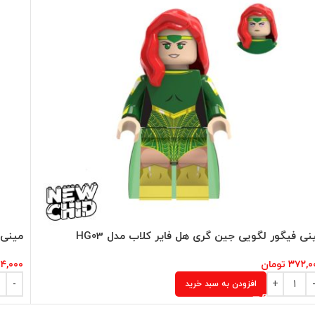
نی فیگور لگویی جین گری هل فایر کلاب مدل HG03
مینی 
۳۷۲,۰
تومان
۴,۰۰۰
افزودن به سبد خرید