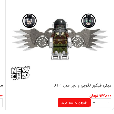
مینی فیگور لگویی والچر مدل DT01
می
۹۴۷,۰۰۰
تومان
۰۰
افزودن به سبد خرید