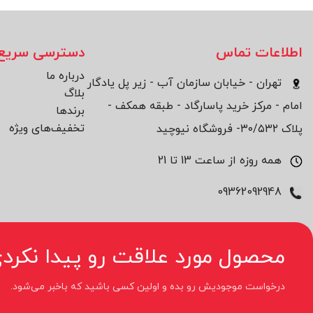
اطلاعات تماس
دسترسی سریع
درباره ما
تهران - خیابان سازمان آب - زیر پل یادگار
بلاگ
امام - مرکز خرید پاسارگاد - طبقه همکف -
برند‌ها
تخفیف‌های ویژه
پلاک ۳۰/۵۳۲- فروشگاه نیوچید
همه روزه از ساعت 13 تا 21
09362092948
محصول مورد علاقت رو پیدا نکردی
درخواست موجودیش رو بده و اولین کسی باشید که باخبر می‌شود.