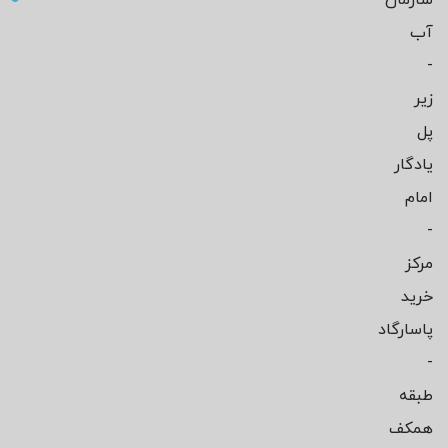
آب
-
زیر
پل
یادگار
امام
-
مرکز
خرید
پاسارگاد
-
طبقه
همکف