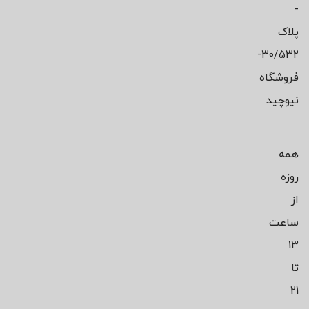
-
پلاک
۳۰/۵۳۲-
فروشگاه
نیوچید
همه
روزه
از
ساعت
13
تا
21