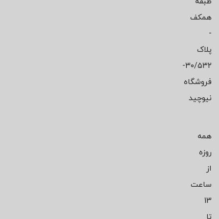
طبقه
همکف
-
پلاک
۳۰/۵۳۲-
فروشگاه
نیوچید
همه
روزه
از
ساعت
13
تا