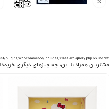
بزرگنمایی تصویر
nt/plugins/woocommerce/includes/class-wc-query.php
on line
712
مشتریان همراه با این، چه چیزهای دیگری خریده‌ا