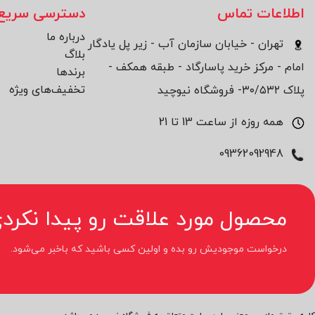
اطلاعات تماس
دسترسی سریع
درباره ما
تهران - خیابان سازمان آب - زیر پل یادگار
بلاگ
امام - مرکز خرید پاسارگاد - طبقه همکف -
برند‌ها
تخفیف‌های ویژه
پلاک ۳۰/۵۳۲- فروشگاه نیوچید
همه روزه از ساعت 13 تا 21
09362092948
محصول مورد علاقت رو پیدا نکردی
درخواست موجودیش رو بده و اولین کسی باشید که باخبر می‌شود.