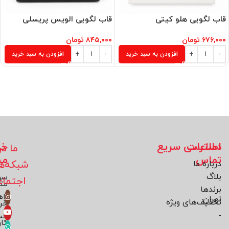
قاب لگویی هلو کیتی
قاب لگویی الویس پریسلی
۶۷۶,۰۰۰
تومان
۸۴۵,۰۰۰
تومان
افزودن به سبد خرید
افزودن به سبد خرید
اطلاعات
دسترسی سریع
خد
ما در
تماس
مش
شبکه‌ه
درباره ما
بلاگ
سو
اجتما
مت
برند‌ها
راه
تهران
تخفیف‌های ویژه
خر
-
حس
کار