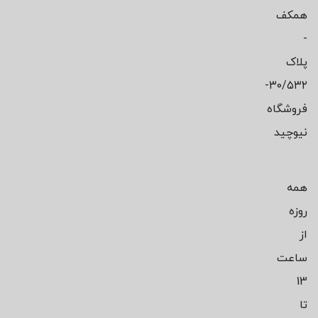
همکف
-
پلاک
۳۰/۵۳۲-
فروشگاه
نیوچید
همه
روزه
از
ساعت
13
تا