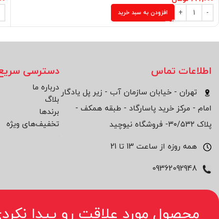
افزودن به سبد خرید
اطلاعات تماس
دسترسی سریع
درباره ما
تهران - خیابان سازمان آب - زیر پل یادگار
بلاگ
امام - مرکز خرید پاسارگاد - طبقه همکف -
برند‌ها
تخفیف‌های ویژه
پلاک ۳۰/۵۳۲- فروشگاه نیوچید
همه روزه از ساعت 13 تا 21
09362092948
محصول مورد علاقت رو پیدا نکردی