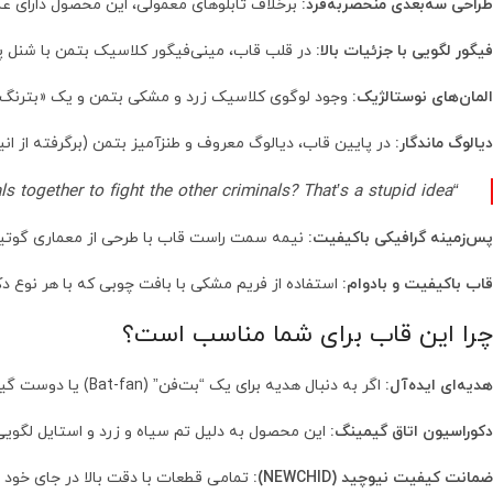
طراحی سه‌بعدی منحصر‌به‌فرد:
برخلاف تابلوهای معمولی، این محصول دارای عمق (Shadow Box) است که فیگور لگویی بتمن و اکسسوری‌های آن را به شکلی برجسته و جذاب نم
فیگور لگویی با جزئیات بالا:
در قلب قاب، مینی‌فیگور کلاسیک بتمن با شنل پا
المان‌های نوستالژیک:
وجود لوگوی کلاسیک زرد و مشکی بتمن و یک «بترنگ» (Batarang) کوچک در کنار فیگور، اصالت دی‌سی (DC) را به رخ می
دیالوگ ماندگار:
در پایین قاب، دیالوگ معروف و طنزآمیز بتمن (برگرفته از ا
“What am I gonna do? Get a bunch of criminals together to fight the other criminals? That’s a stupid idea!”
پس‌زمینه گرافیکی باکیفیت:
نیمه سمت راست قاب با طرحی از معماری گوتیک
قاب باکیفیت و بادوام:
استفاده از فریم مشکی با بافت چوبی که با هر نوع د
چرا این قاب برای شما مناسب است؟
هدیه‌ای ایده‌آل:
اگر به دنبال هدیه برای یک “بت‌فن” (Bat-fan) یا دوست گیمر خود هستید، این قاب یک انتخاب هوشمندانه و خاص است.
دکوراسیون اتاق گیمینگ:
این محصول به دلیل تم سیاه و زرد و استایل لگویی
ضمانت کیفیت نیوچید (NEWCHID):
تمامی قطعات با دقت بالا در جای خود ف