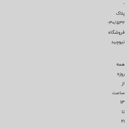
-
پلاک
۳۰/۵۳۲-
فروشگاه
نیوچید
همه
روزه
از
ساعت
13
تا
21