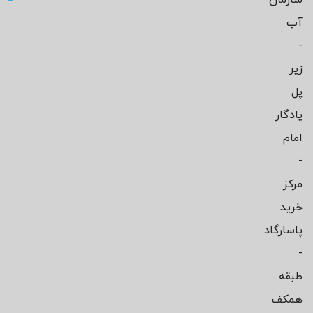
آب
-
زیر
پل
یادگار
امام
-
مرکز
خرید
پاسارگاد
-
طبقه
همکف