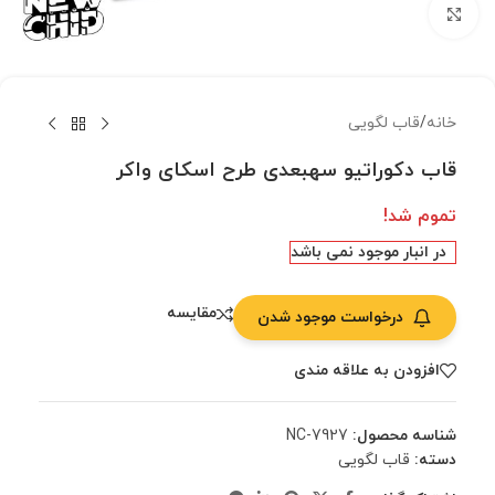
بزرگنمایی تصویر
خانه
/
قاب لگویی
قاب دکوراتیو سهبعدی طرح اسکای واکر
تموم شد!
در انبار موجود نمی باشد
مقایسه
درخواست موجود شدن
افزودن به علاقه مندی
شناسه محصول:
NC-7927
دسته:
قاب لگویی