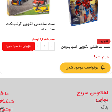
ست ساختنی لگویی آرشیتکت
سه مدله
۱,۴۸۵,۰۰۰
تومان
ناموجود
ست ساختنی لگویی اسپایدرمن
افزودن به سبد خرید
تموم شد!
درخواست موجود شدن
اطلاعات
دسترسی سریع
خد
ما در
تماس
مش
شبکه‌ه
درباره ما
بلاگ
سو
اجتما
مت