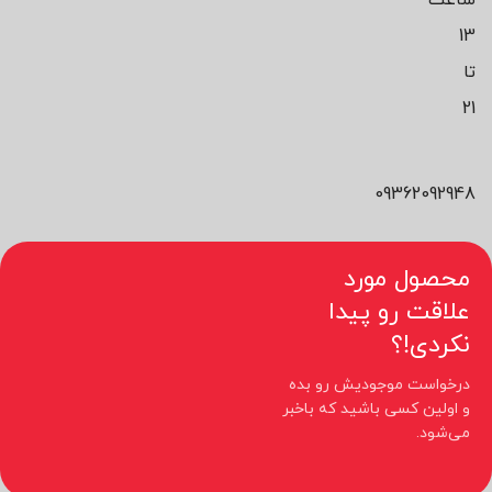
13
تا
21
09362092948
محصول مورد
علاقت رو پیدا
نکردی!؟
درخواست موجودیش رو بده
و اولین کسی باشید که باخبر
می‌شود.