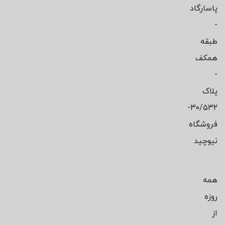
پاسارگاد
-
طبقه
همکف
-
پلاک
۳۰/۵۳۲-
فروشگاه
نیوچید
همه
روزه
از