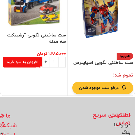
ست ساختنی لگویی آرشیتکت
سه مدله
۱,۴۸۵,۰۰۰
تومان
ناموجود
ست ساختنی لگویی اسپایدرمن
افزودن به سبد خرید
تموم شد!
درخواست موجود شدن
اطلاعات
دسترسی سریع
خد
ما در
تماس
مش
شبکه‌ه
درباره ما
بلاگ
سو