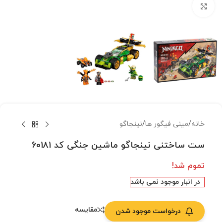
بزرگنمایی تصویر
خانه
/
مینی فیگور ها
/
نینجاگو
ست ساختنی نینجاگو ماشین جنگی کد 60181
تموم شد!
در انبار موجود نمی باشد
مقایسه
درخواست موجود شدن