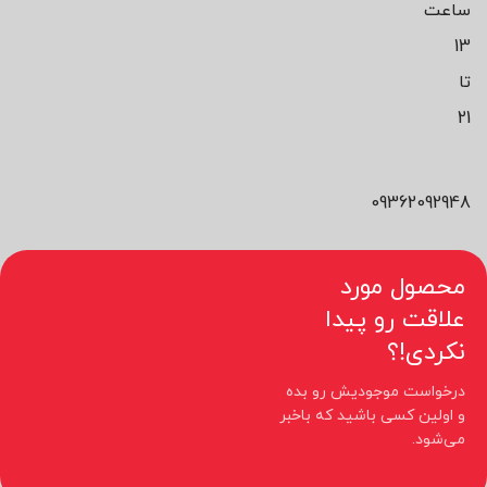
ساعت
13
تا
21
09362092948
محصول مورد
علاقت رو پیدا
نکردی!؟
درخواست موجودیش رو بده
و اولین کسی باشید که باخبر
می‌شود.