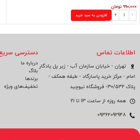
۹۹۰,۰۰۰
تومان
افزودن به سبد خرید
اطلاعات تماس
دسترسی سریع
درباره ما
تهران - خیابان سازمان آب - زیر پل یادگار
بلاگ
امام - مرکز خرید پاسارگاد - طبقه همکف -
برند‌ها
تخفیف‌های ویژه
پلاک ۳۰/۵۳۲- فروشگاه نیوچید
همه روزه از ساعت 13 تا 21
09362092948