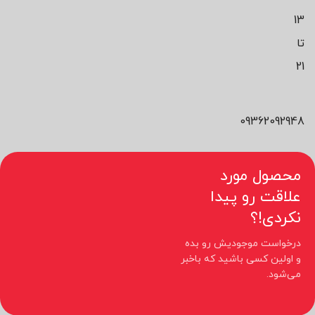
13
تا
21
09362092948
محصول مورد
علاقت رو پیدا
نکردی!؟
درخواست موجودیش رو بده
و اولین کسی باشید که باخبر
می‌شود.