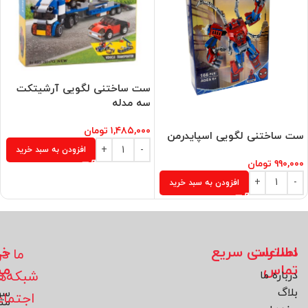
ست ساختنی لگویی آرشیتکت
سه مدله
۱,۴۸۵,۰۰۰
تومان
ست ساختنی لگویی اسپایدرمن
افزودن به سبد خرید
۹۹۰,۰۰۰
تومان
افزودن به سبد خرید
اطلاعات
دسترسی سریع
خد
ما در
تماس
مش
شبکه‌ه
درباره ما
بلاگ
سو
اجتما
مت