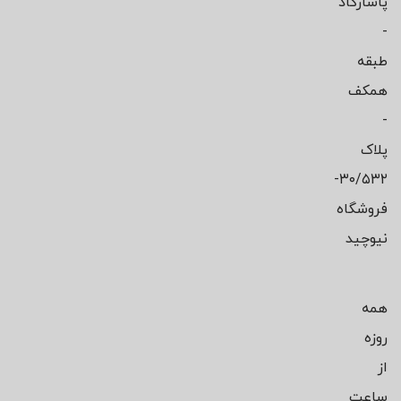
پاسارگاد
-
طبقه
همکف
-
پلاک
۳۰/۵۳۲-
فروشگاه
نیوچید
همه
روزه
از
ساعت