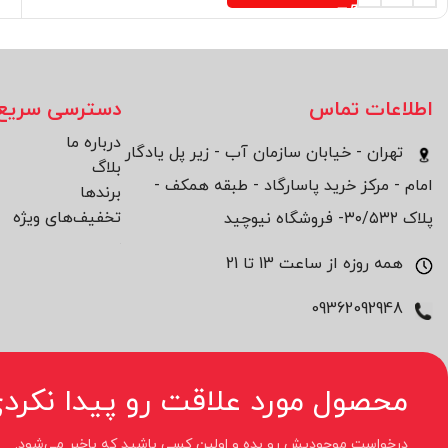
اطلاعات تماس
دسترسی سریع
درباره ما
تهران - خیابان سازمان آب - زیر پل یادگار
بلاگ
امام - مرکز خرید پاسارگاد - طبقه همکف -
برند‌ها
تخفیف‌های ویژه
پلاک ۳۰/۵۳۲- فروشگاه نیوچید
همه روزه از ساعت 13 تا 21
09362092948
محصول مورد علاقت رو پیدا نکردی
درخواست موجودیش رو بده و اولین کسی باشید که باخبر می‌شود.