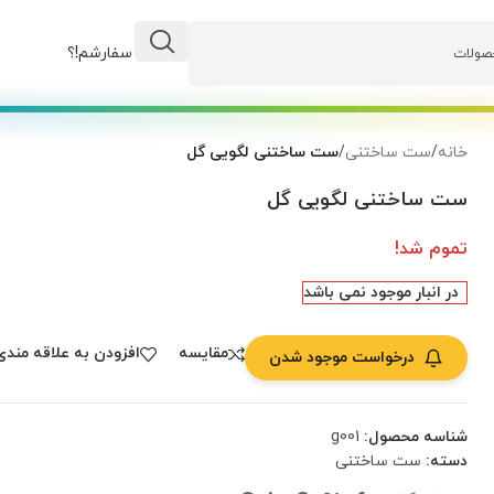
وضعیت سفارشم!؟
خانه
/
ست ساختنی
/
ست ساختنی لگویی گل
ست ساختنی لگویی گل
تموم شد!
در انبار موجود نمی باشد
مقایسه
افزودن به علاقه مندی
درخواست موجود شدن
شناسه محصول:
g001
دسته:
ست ساختنی