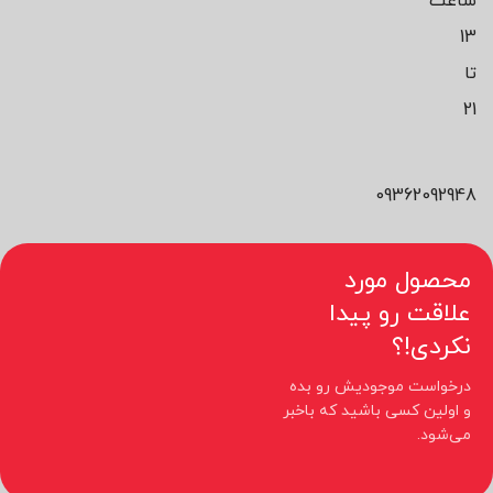
ساعت
13
تا
21
09362092948
محصول مورد
علاقت رو پیدا
نکردی!؟
درخواست موجودیش رو بده
و اولین کسی باشید که باخبر
می‌شود.