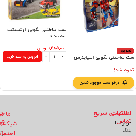
ست ساختنی لگویی آرشیتکت
سه مدله
۱,۴۸۵,۰۰۰
تومان
ناموجود
ست ساختنی لگویی اسپایدرمن
افزودن به سبد خرید
تموم شد!
درخواست موجود شدن
اطلاعات
دسترسی سریع
خد
ما در
تماس
مش
شبکه‌ه
درباره ما
بلاگ
سو
اجتما
مت