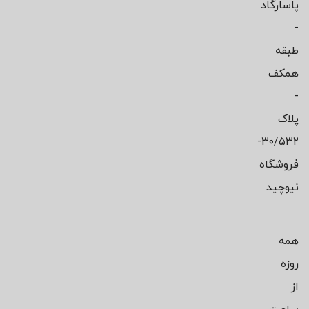
پاسارگاد
-
طبقه
همکف
-
پلاک
۳۰/۵۳۲-
فروشگاه
نیوچید
همه
روزه
از