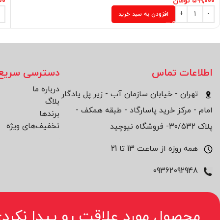
۵۹۹,۰۰۰
تومان
۰۰
افزودن به سبد خرید
اطلاعات تماس
دسترسی سریع
درباره ما
تهران - خیابان سازمان آب - زیر پل یادگار
بلاگ
امام - مرکز خرید پاسارگاد - طبقه همکف -
برند‌ها
تخفیف‌های ویژه
پلاک ۳۰/۵۳۲- فروشگاه نیوچید
همه روزه از ساعت 13 تا 21
09362092948
محصول مورد علاقت رو پیدا نکردی