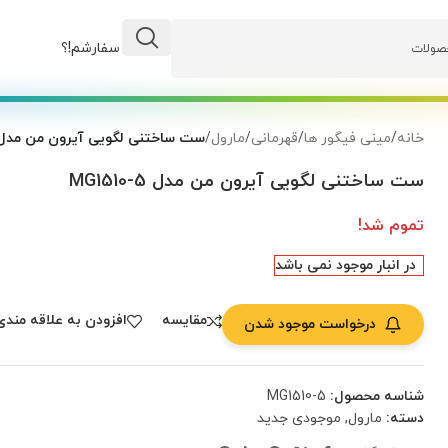
وضعیت سفارشم!؟
خانه
/
مینی فیگور ها
/
قهرمانی
/
مارول
/
ست ساختنی لگویی آیرون من مدل G1510-5
ست ساختنی لگویی آیرون من مدل MG1510-5
تموم شد!
در انبار موجود نمی باشد
مقایسه
افزودن به علاقه مندی
درخواست موجود شدن
شناسه محصول:
MG1510-5
دسته:
مارول
,
موجودی جدید