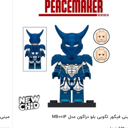
نی فیگور لگویی بلو دراگون مدل MB0014
مینی ف