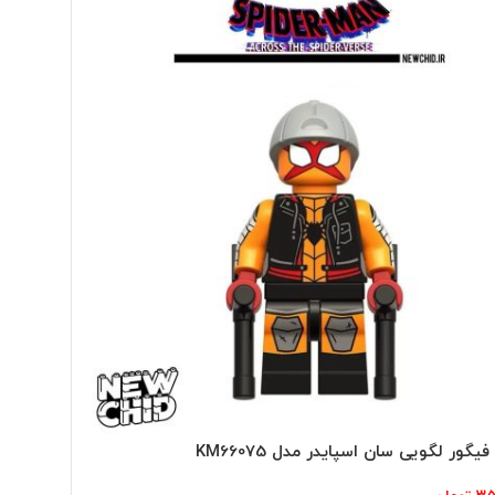
یگور لگویی سان اسپایدر مدل KM66075
مینی فیگو