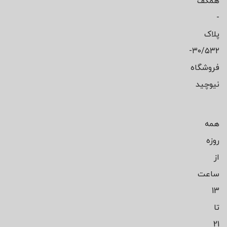
همکف
-
پلاک
۳۰/۵۳۲-
فروشگاه
نیوچید
همه
روزه
از
ساعت
13
تا
21