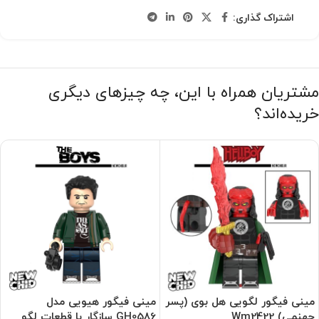
اشتراک گذاری:
مشتریان همراه با این، چه چیزهای دیگری
خریده‌اند؟
مینی فیگور لگویی هل بوی (پسر
مینی فیگور هیویی مدل
جهنمی) Wm2422
GH0586 سازگار با قطعات لگو