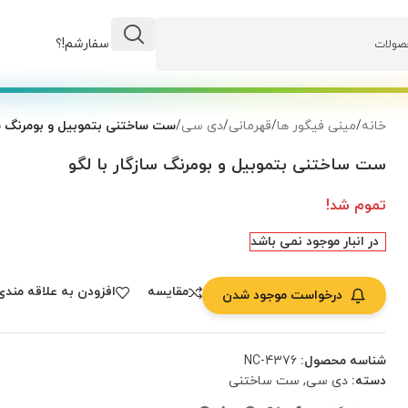
وضعیت سفارشم!؟
خانه
/
مینی فیگور ها
/
قهرمانی
/
دی سی
/
ست ساختنی بتموبیل و بومرنگ ساز
ست ساختنی بتموبیل و بومرنگ سازگار با لگو
تموم شد!
در انبار موجود نمی باشد
مقایسه
افزودن به علاقه مندی
درخواست موجود شدن
شناسه محصول:
NC-4376
دسته:
دی سی
,
ست ساختنی