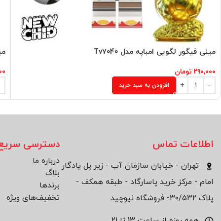
مینی فیگور لگویی امباپه مدل Tv7040
می
۲۹۰,۰۰۰
تومان
۰۰
افزودن به سبد خرید
اطلاعات تماس
دسترسی سریع
درباره ما
تهران - خیابان سازمان آب - زیر پل یادگار
بلاگ
امام - مرکز خرید پاسارگاد - طبقه همکف -
برند‌ها
تخفیف‌های ویژه
پلاک ۳۰/۵۳۲- فروشگاه نیوچید
همه روزه از ساعت 13 تا 21