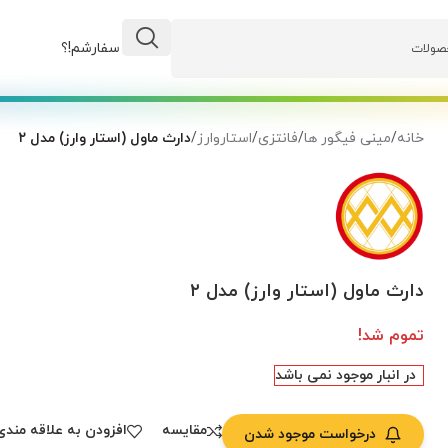
وضعیت سفارشم!؟
خانه
/
مینی فیگور ها
/
فانتزی
/
استاروارز
/
دارث ماول (استار وارز) مدل ۲
دارث ماول (استار وارز) مدل ۲
تموم شد!
در انبار موجود نمی باشد
مقایسه
افزودن به علاقه مندی
درخواست موجود شدن