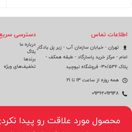
اطلاعات تماس
دسترسی سریع
درباره ما
تهران - خیابان سازمان آب - زیر پل یادگار
بلاگ
امام - مرکز خرید پاسارگاد - طبقه همکف -
برند‌ها
تخفیف‌های ویژه
پلاک ۳۰/۵۳۲- فروشگاه نیوچید
همه روزه از ساعت 13 تا 21
09362092948
محصول مورد علاقت رو پیدا نکردی