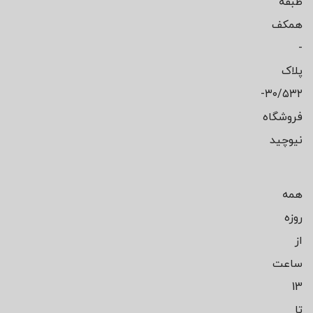
طبقه
همکف
-
پلاک
۳۰/۵۳۲-
فروشگاه
نیوچید
همه
روزه
از
ساعت
13
تا