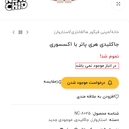
بزرگنمایی تصویر
خانه
/
مینی فیگور ها
/
فانتزی
/
استاروارز
جاکلیدی هری پاتر با اکسسوری
تموم شد!
در انبار موجود نمی باشد
مقایسه
درخواست موجود شدن
افزودن به علاقه مندی
شناسه محصول:
NC-8025
دسته:
استاروارز
,
جاکلیدی
,
موجودی جدید