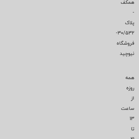
همکف
-
پلاک
۳۰/۵۳۲-
فروشگاه
نیوچید
همه
روزه
از
ساعت
13
تا