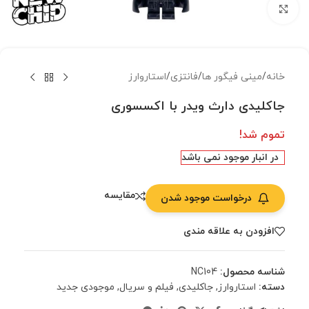
بزرگنمایی تصویر
خانه
/
مینی فیگور ها
/
فانتزی
/
استاروارز
جاکلیدی دارث ویدر با اکسسوری
تموم شد!
در انبار موجود نمی باشد
مقایسه
درخواست موجود شدن
افزودن به علاقه مندی
شناسه محصول:
NC104
دسته:
استاروارز
,
جاکلیدی
,
فیلم و سریال
,
موجودی جدید