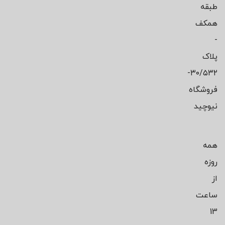
طبقه
همکف
-
پلاک
۳۰/۵۳۲-
فروشگاه
نیوچید
همه
روزه
از
ساعت
13