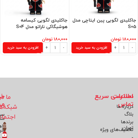
جاکلیدی لگویی پین ایتاچی مدل
جاکلیدی لگویی کیسامه
S05
هوشیگاکی ناراتو مدل S04
۱۸۰,۰۰۰
تومان
۱۸۰,۰۰۰
تومان
افزودن به سبد خرید
افزودن به سبد خرید
اطلاعات
دسترسی سریع
خد
ما در
تماس
مش
شبکه‌ه
درباره ما
بلاگ
سو
اجتما
مت
برند‌ها
راه
تهران
تخفیف‌های ویژه
خر
-
حس