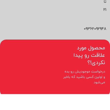
تا
21
09362092948
محصول مورد
علاقت رو پیدا
نکردی!؟
درخواست موجودیش رو بده
و اولین کسی باشید که باخبر
می‌شود.
کلیه حقوق مادی و معنوی این سایت متعلق به فروشگاه نیوچید می باشد.