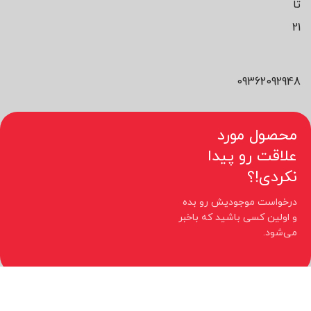
تا
21
09362092948
محصول مورد
علاقت رو پیدا
نکردی!؟
درخواست موجودیش رو بده
و اولین کسی باشید که باخبر
می‌شود.
کلیه حقوق مادی و معنوی این سایت متعلق به فروشگاه نیوچید می باشد.