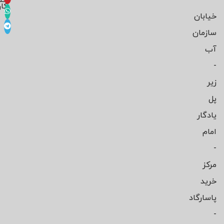
-
حس
کار
خیابان
سازمان
آب
-
زیر
پل
یادگار
امام
-
مرکز
خرید
پاسارگاد
-