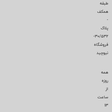
طبقه
همکف
-
پلاک
۳۰/۵۳۲-
فروشگاه
نیوچید
همه
روزه
از
ساعت
13