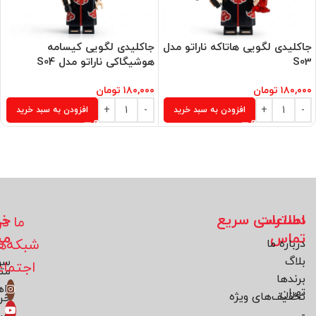
جاکلیدی لگویی هاتاکه ناراتو مدل
جاکلیدی لگویی کیسامه
S03
هوشیگاکی ناراتو مدل S04
۱۸۰,۰۰۰
تومان
۱۸۰,۰۰۰
تومان
افزودن به سبد خرید
افزودن به سبد خرید
اطلاعات
دسترسی سریع
خد
ما در
تماس
مش
شبکه‌ه
درباره ما
بلاگ
سو
اجتما
مت
برند‌ها
راه
تهران
تخفیف‌های ویژه
خر