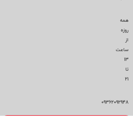
همه
روزه
از
ساعت
13
تا
21
09362092948
محصول مورد