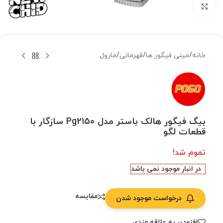
بزرگنمایی تصویر
خانه
/
مینی فیگور ها
/
قهرمانی
/
مارول
بیگ فیگور هالک باستر مدل Pg2150 سازگار با
قطعات لگو
تموم شد!
در انبار موجود نمی باشد
مقایسه
درخواست موجود شدن
افزودن به علاقه مندی