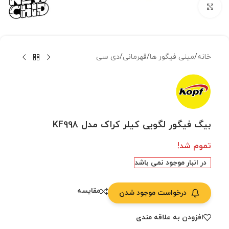
بزرگنمایی تصویر
خانه
/
مینی فیگور ها
/
قهرمانی
/
دی سی
بیگ فیگور لگویی کیلر کراک مدل KF998
تموم شد!
در انبار موجود نمی باشد
مقایسه
درخواست موجود شدن
افزودن به علاقه مندی