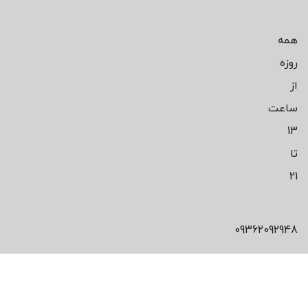
همه
روزه
از
ساعت
13
تا
21
09362092948
محصول مورد
علاقت رو پیدا