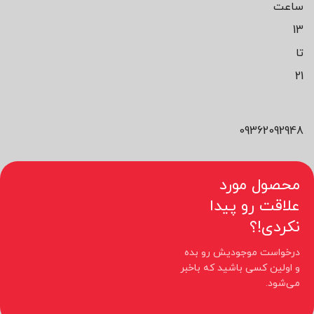
ساعت
13
تا
21
09362092948
محصول مورد
علاقت رو پیدا
نکردی!؟
درخواست موجودیش رو بده
و اولین کسی باشید که باخبر
می‌شود.