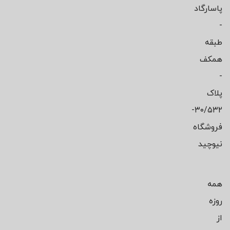
پاسارگاد
-
طبقه
همکف
-
پلاک
۳۰/۵۳۲-
فروشگاه
نیوچید
همه
روزه
از