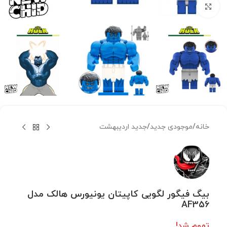
بزرگنمایی تصویر
خانه
/
موجودی جدید
/
جدید اردیبهشت
بیگ فیگور لگویی کاپیتان یونیورس هالک مدل
AF356
تموم شد!